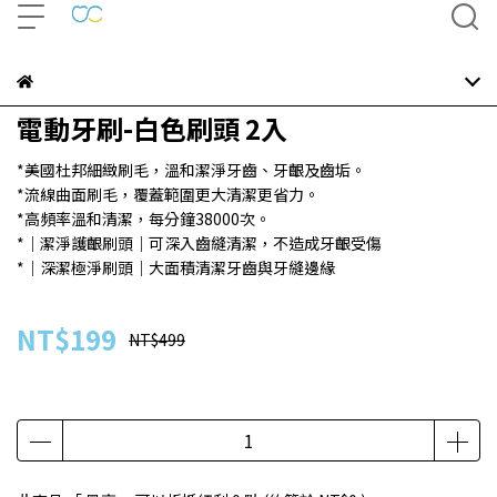
電動牙刷-白色刷頭 2入
*美國杜邦細緻刷毛，溫和潔淨牙齒、牙齦及齒垢。
*流線曲面刷毛，覆蓋範圍更大清潔更省力。
*高頻率溫和清潔，每分鐘38000次。
*｜潔淨護齦刷頭｜可深入齒縫清潔，不造成牙齦受傷
*｜深潔極淨刷頭｜大面積清潔牙齒與牙縫邊緣
NT$199
NT$499