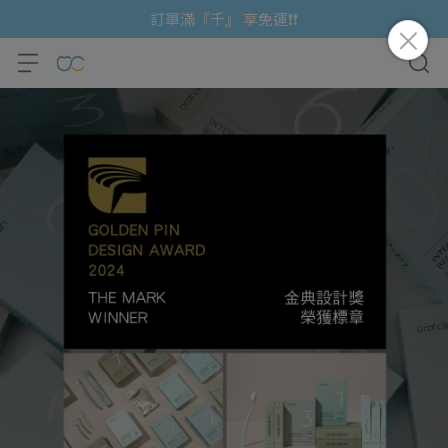
訂單滿『千』 享免運❗❗