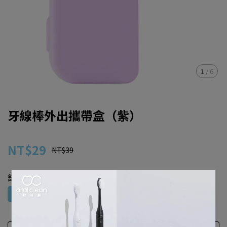
1
/
6
牙線棒外出攜帶盒（紫）
NT$29
NT$39
舒適牙刷
紫色