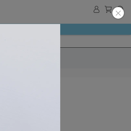
The Q ®
VIP Only