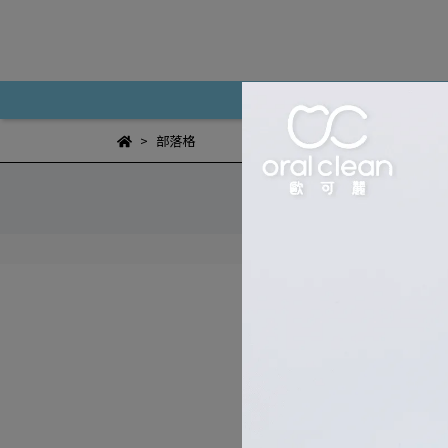
關於歐可麗
牙刷
部落格