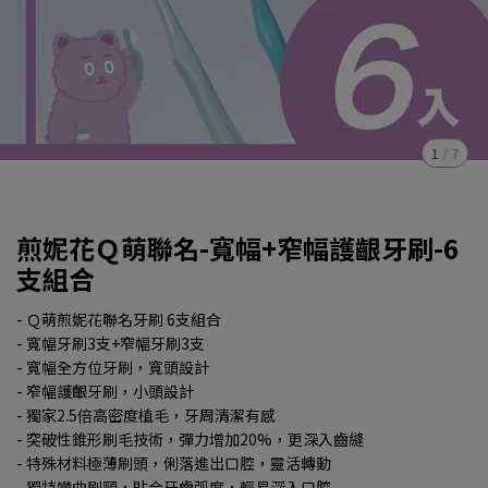
1
/
7
煎妮花Ｑ萌聯名-寬幅+窄幅護齦牙刷-6
支組合
- Ｑ萌煎妮花聯名牙刷 6支組合
- 寬幅牙刷3支+窄幅牙刷3支
- 寬幅全方位牙刷，寬頭設計
- 窄幅護齦牙刷，小頭設計
- 獨家2.5倍高密度植毛，牙周清潔有感
- 突破性錐形刷毛技術，彈力增加20%，更深入齒縫
- 特殊材料極薄刷頭，俐落進出口腔，靈活轉動
- 獨特彎曲刷頸，貼合牙齒弧度，輕易深入口腔