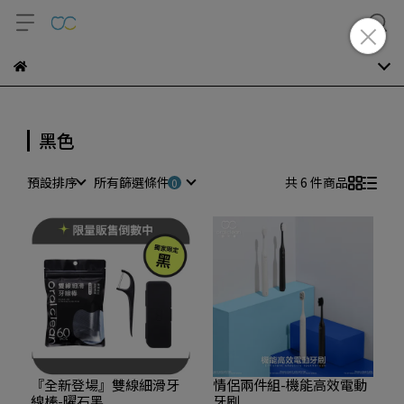
黑色
預設排序
所有篩選條件
共 6 件商品
『全新登場』雙線細滑牙
情侶兩件組-機能高效電動
線棒-曜石黑
牙刷